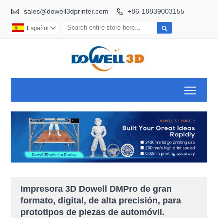

sales@dowell3dprinter.com
+86-18839003155


Español

Toggl
Impresora 3D Dowell DMPro de gran
formato, digital, de alta precisión, para
prototipos de piezas de automóvil.