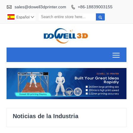

sales@dowell3dprinter.com
+86-18839003155


Español

Toggl
Noticias de la Industria