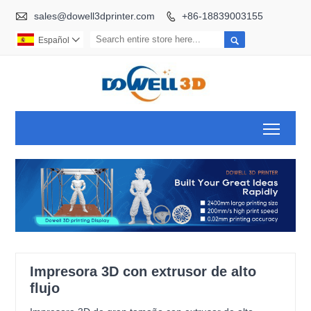

sales@dowell3dprinter.com
+86-18839003155


Español

Toggl
Impresora 3D con extrusor de alto
flujo