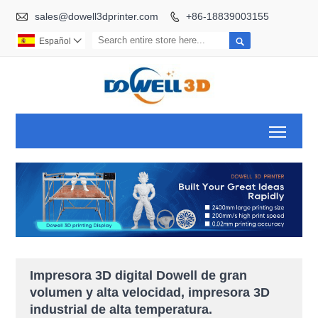

sales@dowell3dprinter.com
+86-18839003155


Español

Toggl
Impresora 3D digital Dowell de gran
volumen y alta velocidad, impresora 3D
industrial de alta temperatura.