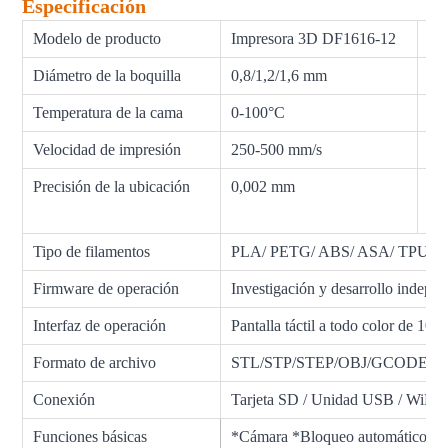
Especificación
Modelo de producto
Impresora 3D DF1616-12
Ta
Diámetro de la boquilla
0,8/1,2/1,6 mm
Tem
Temperatura de la cama
0-100°C
Ca
Velocidad de impresión
250-500 mm/s
Di
Precisión de la ubicación
0,002 mm
Pre
ca
Tipo de filamentos
PLA/ PETG/ ABS/ ASA/ TPU/ PP
Firmware de operación
Investigación y desarrollo indepen
Interfaz de operación
Pantalla táctil a todo color de 10"
Formato de archivo
STL/STP/STEP/OBJ/GCODE/JPG
Conexión
Tarjeta SD / Unidad USB / WiFi 
Funciones básicas
*Cámara *Bloqueo automático de 