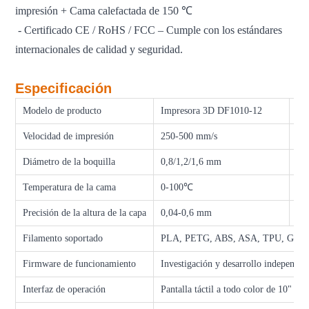
impresión + Cama calefactada de 150 ℃
- Certificado CE / RoHS / FCC – Cumple con los estándares
internacionales de calidad y seguridad.
Especificación
Modelo de producto
Impresora 3D DF1010-12
Ta
Velocidad de impresión
250-500 mm/s
Ca
Diámetro de la boquilla
0,8/1,2/1,6 mm
Tem
Temperatura de la cama
0-100℃
Pre
Precisión de la altura de la capa
0,04-0,6 mm
Di
Filamento soportado
PLA, PETG, ABS, ASA, TPU, GF, 
Firmware de funcionamiento
Investigación y desarrollo independie
Interfaz de operación
Pantalla táctil a todo color de 10"