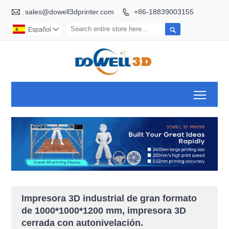

sales@dowell3dprinter.com
+86-18839003155


Español

Toggl
Impresora 3D industrial de gran formato
de 1000*1000*1200 mm, impresora 3D
cerrada con autonivelación.