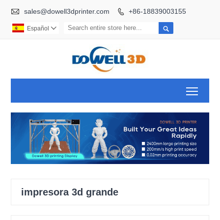

sales@dowell3dprinter.com
+86-18839003155


Español

Toggl
impresora 3d grande